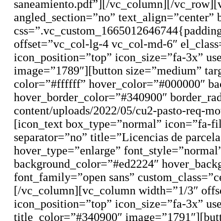
saneamiento.pdf”][/vc_column][/vc_row][
angled_section=”no” text_align=”center”
css=”.vc_custom_1665012646744{padding-to
offset=”vc_col-lg-4 vc_col-md-6″ el_cla
icon_position=”top” icon_size=”fa-3x” us
image=”1789″][button size=”medium” targ
color=”#ffffff” hover_color=”#000000″ b
hover_border_color=”#340900″ border_rad
content/uploads/2022/05/cu2-pasto-req-mo
[icon_text box_type=”normal” icon=”fa-f
separator=”no” title=”Licencias de parce
hover_type=”enlarge” font_style=”normal”
background_color=”#ed2224″ hover_backg
font_family=”open sans” custom_class=”ce
[/vc_column][vc_column width=”1/3″ offs
icon_position=”top” icon_size=”fa-3x” us
title_color=”#340900″ image=”1791″][but