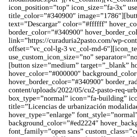
icon_position=”top” icon_size=”fa-3x” use
title_color=”#340900″ image=”1786″][but
text=”Descargar” color=”#ffffff” hover_
border_color=”#340900″ hover_border_col
link=”https://curaduria2pasto.com/wp-con
offset=”vc_col-lg-3 vc_col-md-6″][icon_
use_custom_icon_size=”no” separator=”no”
[button size=”medium” target=”_blank” ho
hover_color=”#000000″ background_color
hover_border_color=”#340900″ border_rad
content/uploads/2022/05/cu2-pasto-req-ur
box_type=”normal” icon=”fa-building” ic
title=”Licencias de urbanización modalid
hover_type=”enlarge” font_style=”normal”
background_color=”#ed2224″ hover_backg
font_family=”open sans” custom_class=”ce