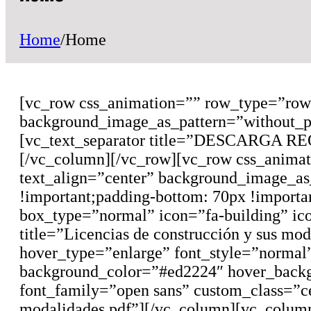
Home
/
Home
[vc_row css_animation=”” row_type=”row”
background_image_as_pattern=”without_p
[vc_text_separator title=”DESCARGA RE
[/vc_column][/vc_row][vc_row css_animat
text_align=”center” background_image_a
!important;padding-bottom: 70px !importan
box_type=”normal” icon=”fa-building” ic
title=”Licencias de construcción y sus m
hover_type=”enlarge” font_style=”normal”
background_color=”#ed2224″ hover_backg
font_family=”open sans” custom_class=”ce
modalidades.pdf”][/vc_column][vc_column