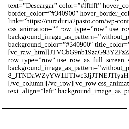
text=”Descargar” color=”#ffffff” hover_
border_color=”#340900″ hover_border_col
link=”https://curaduria2pasto.com/wp-con
css_animation=”” row_type=”row” use_row
background_image_as_pattern=”without_p
background_color=”#340900″ title_color=”
[vc_raw_html]JTVCbG9nb19zaG93Y2FzZS
row_type=”row” use_row_as_full_screen_s
background_image_as_pattern=”without_p
8_JTNDaWZyYW1lJTIwc3JjJTNEJTIy
[/vc_column][/vc_row][vc_row css_animat
text_align=”left” background_image_as_p